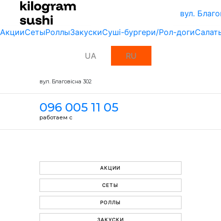
вул. Благо
Акции
Сеты
Роллы
Закуски
Суші-бургери/Рол-доги
Салат
UA
RU
вул. Благовісна 302
096 005 11 05
работаем с
АКЦИИ
СЕТЫ
РОЛЛЫ
ЗАКУСКИ