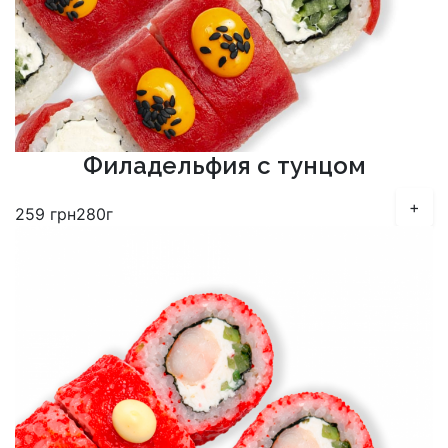
Филадельфия с тунцом
+
259
грн
280г