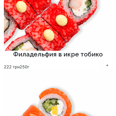
Филадельфия в икре тобико
+
222
грн
250г