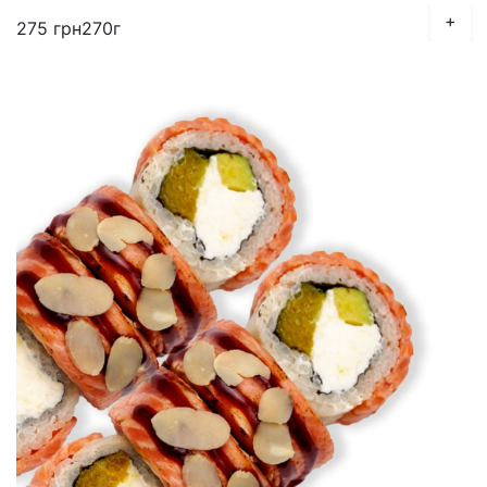
+
275
грн
270г