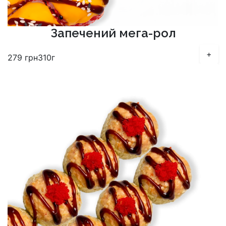
Запечений мега-рол
+
279
грн
310г