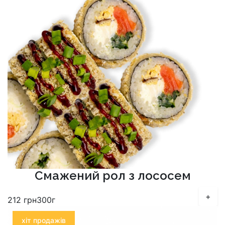
Смажений рол з лососем
+
212
грн
300г
хіт продажів