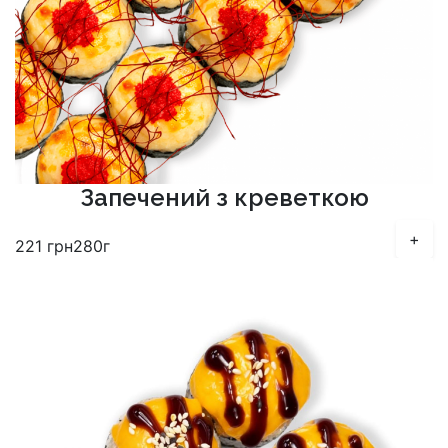
Запечений з креветкою
+
221
грн
280г