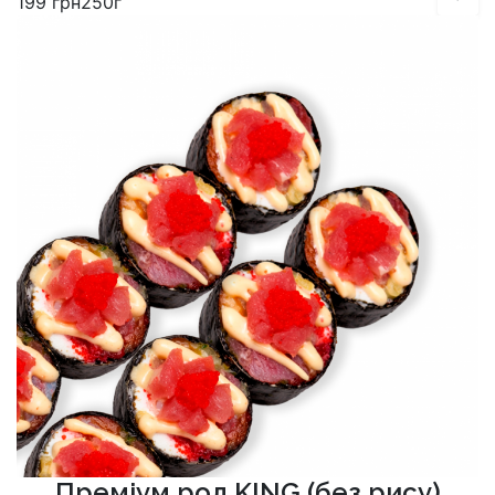
199
грн
250г
Преміум рол KING (без рису)