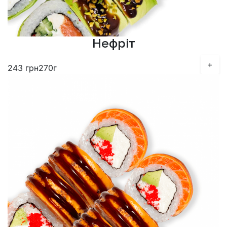
Нефріт
+
243
грн
270г