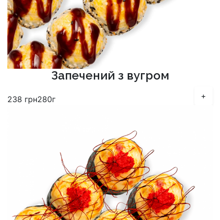
Запечений з вугром
+
238
грн
280г