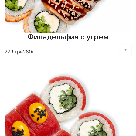
Филадельфия с угрем
+
279
грн
280г