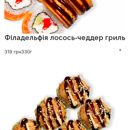
Філадельфія лосось-чеддер гриль
+
319
грн
330г