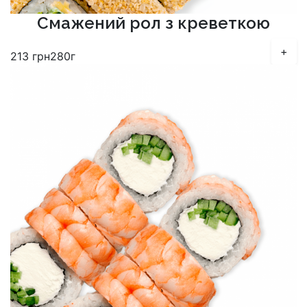
Смажений рол з креветкою
+
213
грн
280г