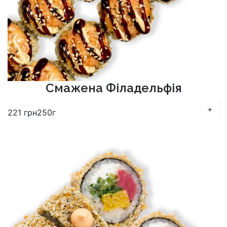
Смажена Філадельфія
+
221
грн
250г