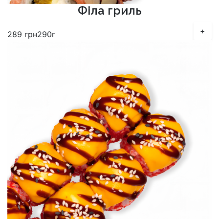
Філа гриль
+
289
грн
290г