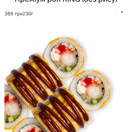
+
389
грн
230г