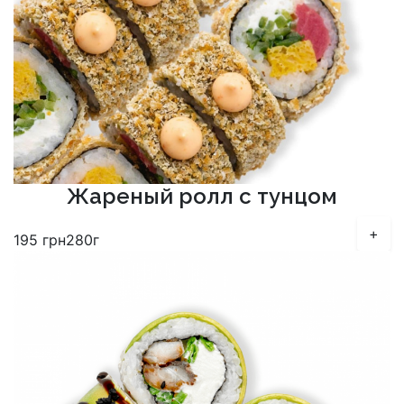
Жареный ролл с тунцом
+
195
грн
280г