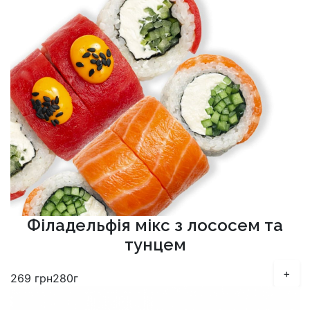
Філадельфія мікс з лососем та
тунцем
+
269
грн
280г