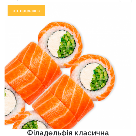
хіт продажів
Філадельфія класична