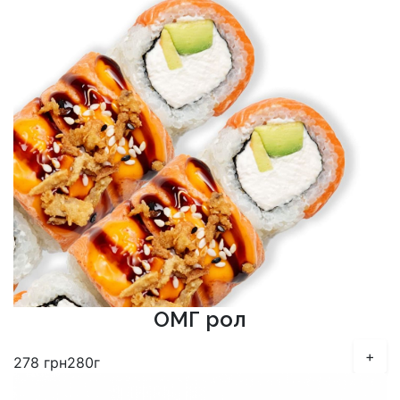
ОМГ рол
+
278
грн
280г