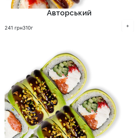
Авторський
+
241
грн
310г