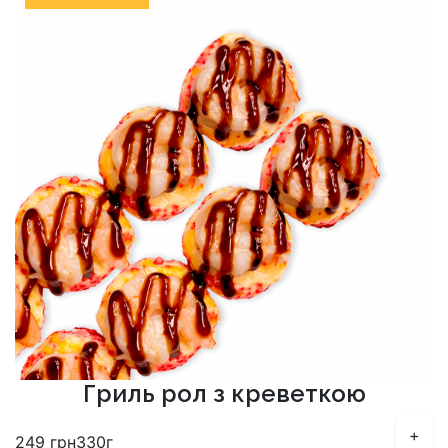
Гриль рол з креветкою
+
249
грн
330г