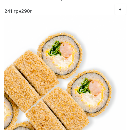
+
241
грн
290г