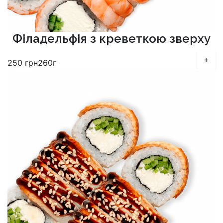
Філадельфія з креветкою зверху
+
250
грн
260г