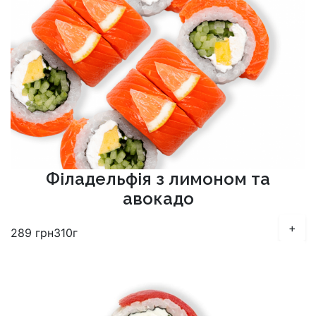
Філадельфія з лимоном та
авокадо
+
289
грн
310г