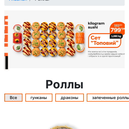
Роллы
Все
гунканы
драконы
запеченные ролл