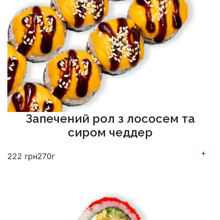
Запечений рол з лососем та
сиром чеддер
+
222
грн
270г