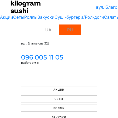
вул. Благо
Акции
Сеты
Роллы
Закуски
Суші-бургери/Рол-доги
Салат
UA
RU
вул. Благовісна 302
096 005 11 05
работаем с
АКЦИИ
СЕТЫ
РОЛЛЫ
ЗАКУСКИ