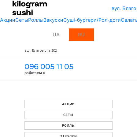
вул. Благо
Акции
Сеты
Роллы
Закуски
Суші-бургери/Рол-доги
Салат
UA
RU
вул. Благовісна 302
096 005 11 05
работаем с
АКЦИИ
СЕТЫ
РОЛЛЫ
ЗАКУСКИ