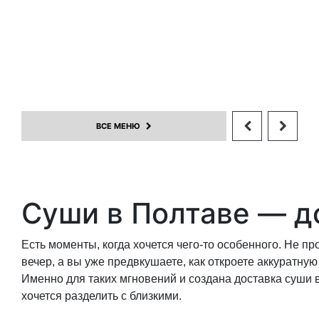
ет Філа + сет
Сет Сонячний
пура Голд
+
936
799
1,080г
+
70г
ВСЕ МЕНЮ
Суши в Полтаве — до
Есть моменты, когда хочется чего-то особенного. Не пр
вечер, а вы уже предвкушаете, как откроете аккуратну
Именно для таких мгновений и создана доставка суши
хочется разделить с близкими.