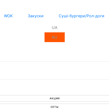
WOK
Закуски
Суші-бургери/Рол-доги
UA
RU
АКЦИИ
СЕТЫ