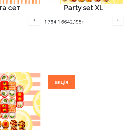
іта сет
Party set XL
+
+
1 764
1 664
2,195г
акція