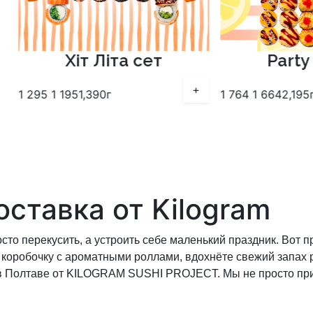
Хіт Літа сет
Party 
+
1 295
1 195
1,390г
1 764
1 664
2,195г
ставка от Kilogram
осто перекусить, а устроить себе маленький праздник. Вот 
ю коробочку с ароматными роллами, вдохнёте свежий запах р
 в Полтаве от KILOGRAM SUSHI PROJECT. Мы не просто пр