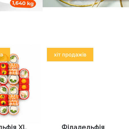
ів
хіт продажів
льфія XL
Філадельфія