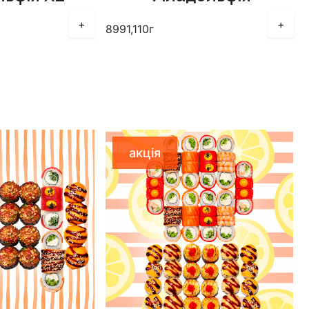
+
+
899
1,110г
акція