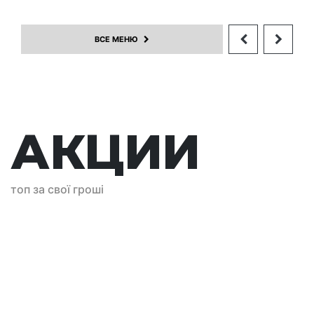
креветками
+
ВСЕ МЕНЮ
+
217
280г
АКЦИИ
акція
топ за свої гроші