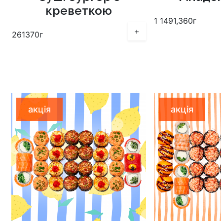
креветкою
1 149
1,360г
+
261
370г
акція
акція