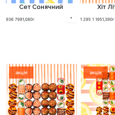
Сет Сонячний
Хіт Л
+
936
799
1,080г
1 295
1 195
1,390г
акція
акція