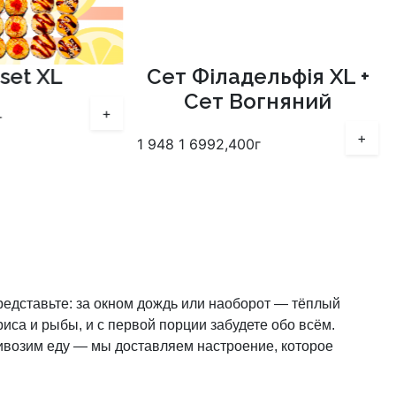
set XL
Сет Філадельфія XL +
Сет Вогняний
+
+
1 948
1 699
2,400г
представьте: за окном дождь или наоборот — тёплый
иса и рыбы, и с первой порции забудете обо всём.
ивозим еду — мы доставляем настроение, которое