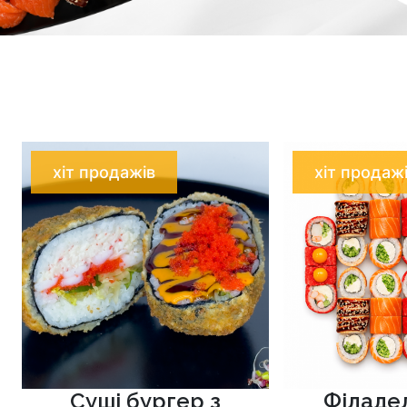
хіт продажів
хіт продаж
Суші бургер з
Філаде