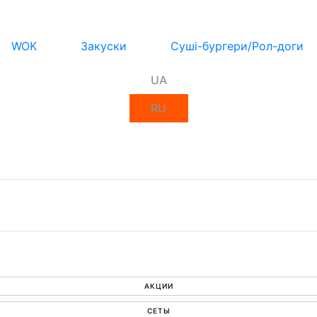
WOK
Закуски
Суші-бургери/Рол-доги
UA
RU
АКЦИИ
СЕТЫ