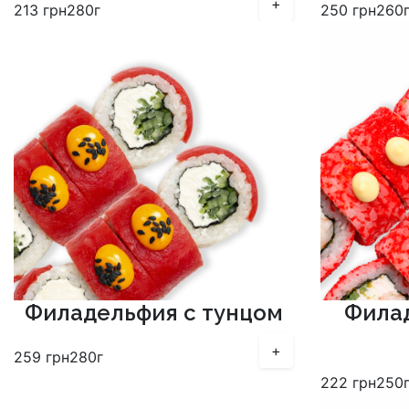
+
213
грн
280г
250
грн
260
Филадельфия с тунцом
Филад
+
259
грн
280г
222
грн
250