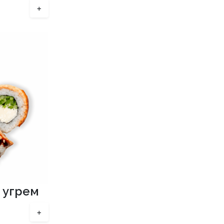
+
 угрем
+