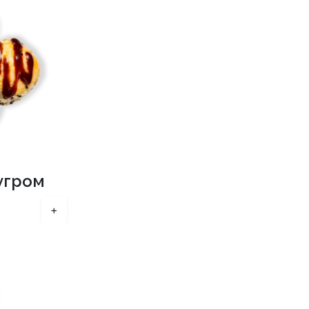
угром
+