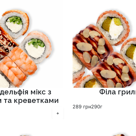
дельфія мікс з
Філа грил
м та креветками
289
грн
290г
+