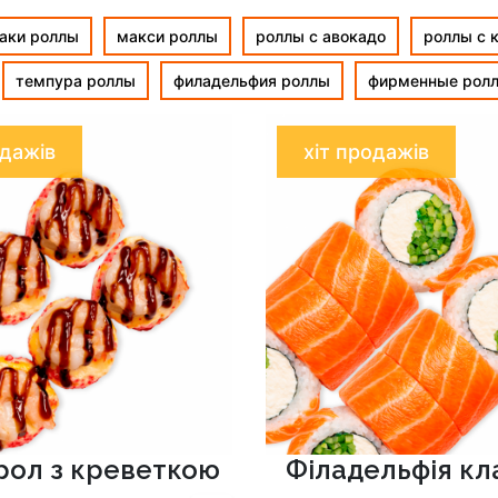
аки роллы
макси роллы
роллы с авокадо
роллы с 
темпура роллы
филадельфия роллы
фирменные рол
одажів
хіт продажів
рол з креветкою
Філадельфія кл