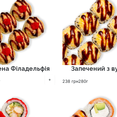
ена Філадельфія
Запечений з в
+
г
238
грн
280г