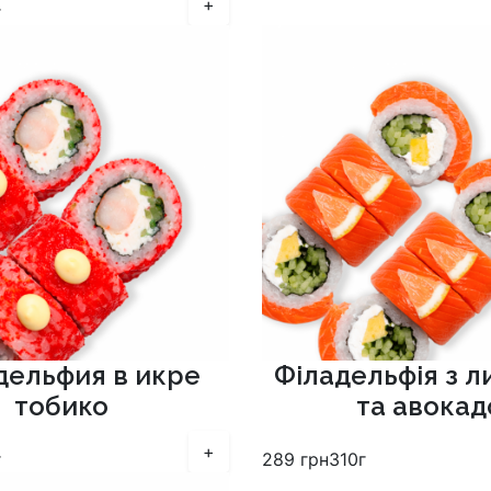
+
г
ельфия в икре
Філадельфія з 
тобико
та авокад
+
г
289
грн
310г