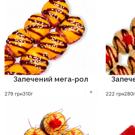
Запечений мега-рол
Запеч
+
279
грн
310г
222
грн
280