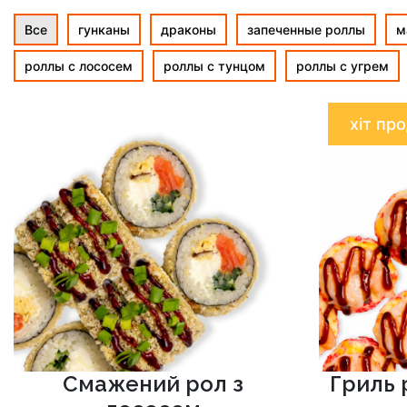
Все
гунканы
драконы
запеченные роллы
м
роллы с лососем
роллы с тунцом
роллы с угрем
хіт пр
Смажений рол з
Гриль 