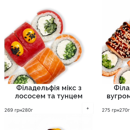
Філадельфія мікс з
Філа
лососем та тунцем
вугро
+
269
грн
280г
275
грн
270г