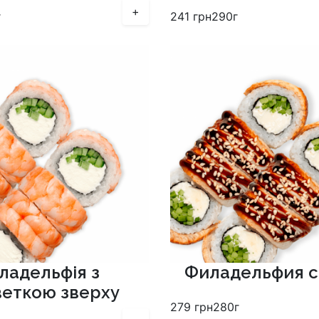
+
г
241
грн
290г
ладельфія з
Филадельфия с
еткою зверху
279
грн
280г