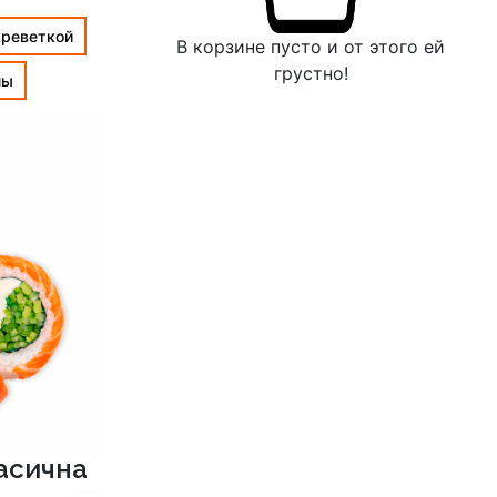
креветкой
В корзине пусто и от этого ей
грустно!
лы
асична