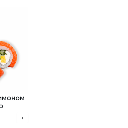
лимоном
о
+