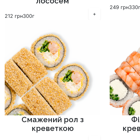
лососем
249
грн
330
+
212
грн
300г
Смажений рол з
Фі
креветкою
крев