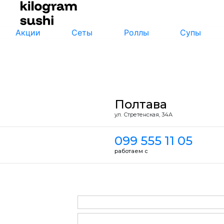
Акции
Сеты
Роллы
Супы
Полтава
ул. Стретенская, 34А
099 555 11 05
работаем с