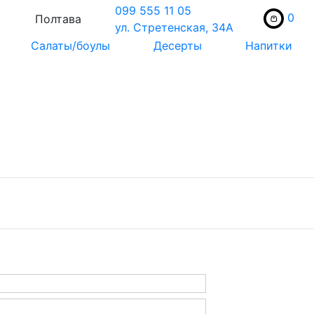
099 555 11 05
0
Полтава
ул. Стретенская, 34А
Салаты/боулы
Десерты
Напитки