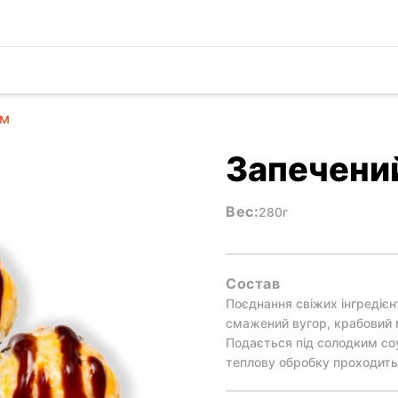
ом
Запечений
Вес:
280г
Состав
Поєднання свіжих інгредієнт
смажений вугор, крабовий мі
Подається під солодким со
теплову обробку проходить 