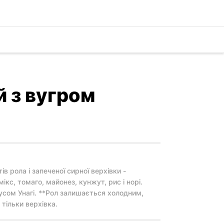
 з вугром
ів рола і запеченої сирної верхівки -
кс, томаго, майонез, кунжут, рис і норі.
усом Унагі. **Рол залишається холодним,
тільки верхівка.