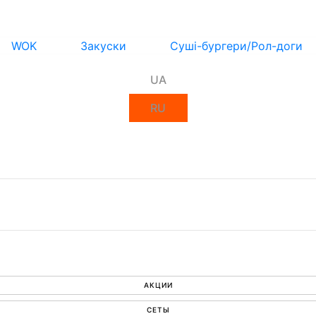
WOK
Закуски
Суші-бургери/Рол-доги
UA
RU
АКЦИИ
СЕТЫ