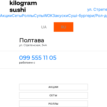
ул. Стрет
Акции
Сеты
Роллы
Супы
WOK
Закуски
Суші-бургери/Рол-д
UA
RU
Полтава
ул. Стретенская, 34А
099 555 11 05
работаем с
АКЦИИ
СЕТЫ
РОЛЛЫ