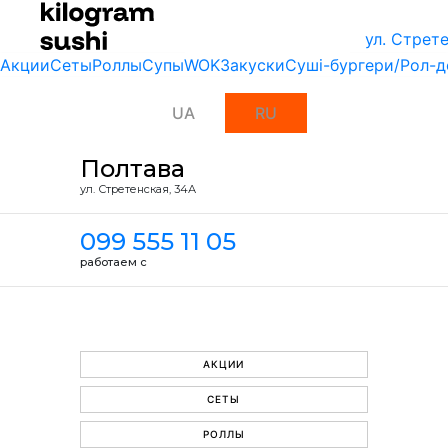
ул. Стрет
Акции
Сеты
Роллы
Супы
WOK
Закуски
Суші-бургери/Рол-д
UA
RU
Полтава
ул. Стретенская, 34А
099 555 11 05
работаем с
АКЦИИ
СЕТЫ
РОЛЛЫ