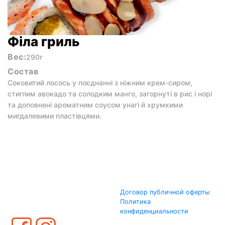
Філа гриль
Вес:
290г
Состав
Соковитий лосось у поєднанні з ніжним крем-сиром,
стиглим авокадо та солодким манго, загорнуті в рис і норі
та доповнені ароматним соусом унагі й хрумкими
мигдалевими пластівцями.
Договор публичной оферты
Политика
конфиденциальности