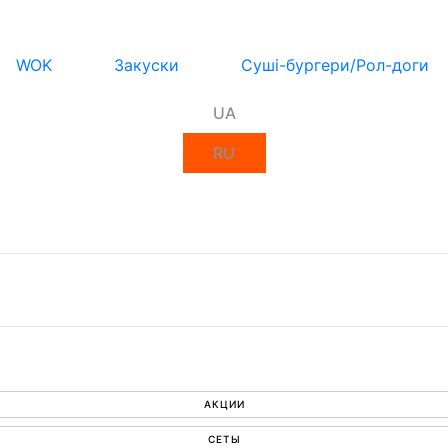
WOK
Закуски
Суші-бургери/Рол-доги
UA
RU
АКЦИИ
СЕТЫ