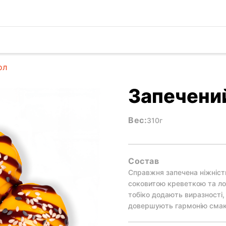
ол
Запечени
Вес:
310г
Состав
Справжня запечена ніжність
соковитою креветкою та лос
тобіко додають виразності, 
довершують гармонію смак