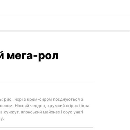
й мега-рол
: рис і норі з крем-сиром поєднуються з
осем. Ніжний чеддер, хрумкий огірок і ікра
а кунжут, японський майонез і соус унагі
у.