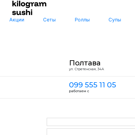
Акции
Сеты
Роллы
Супы
Полтава
ул. Стретенская, 34А
099 555 11 05
работаем с