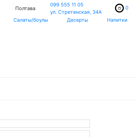
099 555 11 05
0
Полтава
ул. Стретенская, 34А
Салаты/боулы
Десерты
Напитки