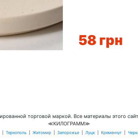
58
грн
ированной торговой маркой. Все материалы этого сай
≪КИЛОГРАММ≫
|
Тернополь
|
Житомир
|
Запорожье
|
Луцк
|
Кременчуг
|
Черк