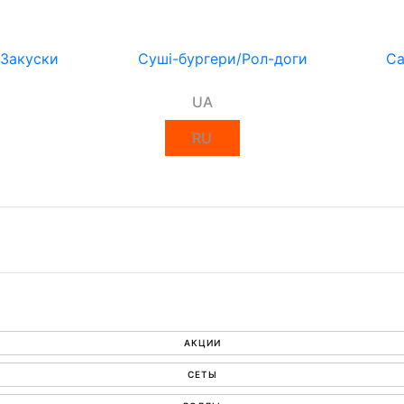
Закуски
Суші-бургери/Рол-доги
Са
UA
RU
АКЦИИ
СЕТЫ