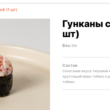
ой (1 шт)
Гунканы с
шт)
Вес:
30г
Состав
Сочетание вкуса тигровой 
хрустящей икры тобико и р
тобико.