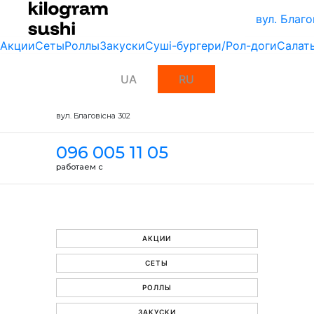
вул. Благо
Акции
Сеты
Роллы
Закуски
Суші-бургери/Рол-доги
Салат
UA
RU
вул. Благовісна 302
096 005 11 05
работаем с
АКЦИИ
СЕТЫ
РОЛЛЫ
ЗАКУСКИ