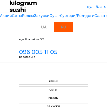
вул. Благо
Акции
Сеты
Роллы
Закуски
Суші-бургери/Рол-доги
Салат
UA
RU
вул. Благовісна 302
096 005 11 05
работаем с
АКЦИИ
СЕТЫ
РОЛЛЫ
ЗАКУСКИ