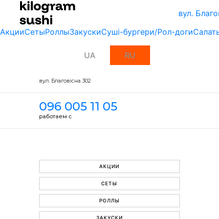
вул. Благо
Акции
Сеты
Роллы
Закуски
Суші-бургери/Рол-доги
Салат
UA
RU
вул. Благовісна 302
096 005 11 05
работаем с
АКЦИИ
СЕТЫ
РОЛЛЫ
ЗАКУСКИ