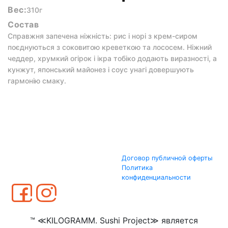
Вес:
310г
Состав
Справжня запечена ніжність: рис і норі з крем-сиром
поєднуються з соковитою креветкою та лососем. Ніжний
чеддер, хрумкий огірок і ікра тобіко додають виразності, а
кунжут, японський майонез і соус унагі довершують
гармонію смаку.
Договор публичной оферты
Политика
конфиденциальности
™ ≪KILOGRAMM. Sushi Project≫ является