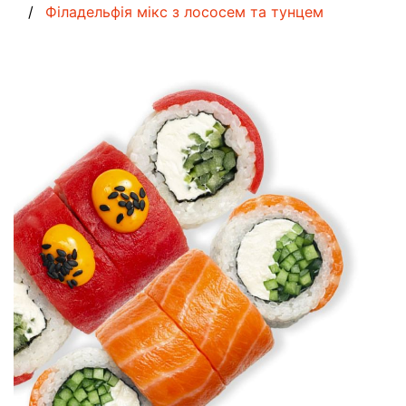
Філадельфія мікс з лососем та тунцем