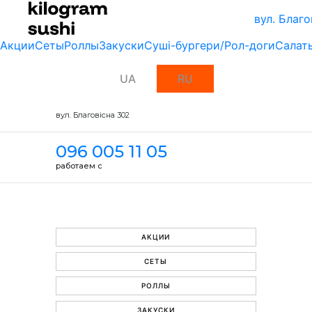
вул. Благо
Акции
Сеты
Роллы
Закуски
Суші-бургери/Рол-доги
Салат
UA
RU
вул. Благовісна 302
096 005 11 05
работаем с
АКЦИИ
СЕТЫ
РОЛЛЫ
ЗАКУСКИ