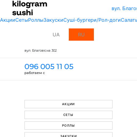
вул. Благо
Акции
Сеты
Роллы
Закуски
Суші-бургери/Рол-доги
Салат
UA
RU
вул. Благовісна 302
096 005 11 05
работаем с
АКЦИИ
СЕТЫ
РОЛЛЫ
ЗАКУСКИ