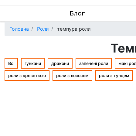
Блог
Головна
Роли
темпура роли
Тем
Всі
гункани
дракони
запечені роли
макі ро
роли з креветкою
роли з лососем
роли з тунцем