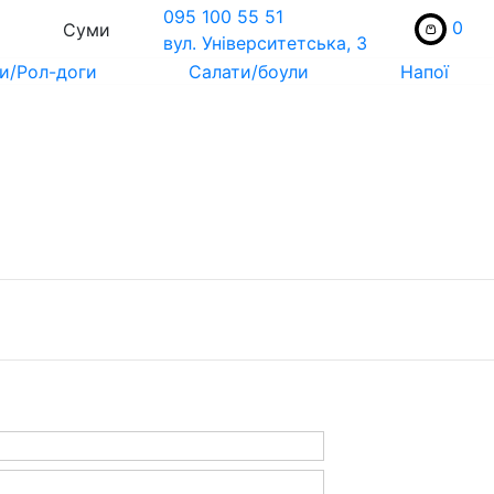
095 100 55 51
0
Суми
вул. Унiверситетська, 3
и/Рол-доги
Салати/боули
Напої