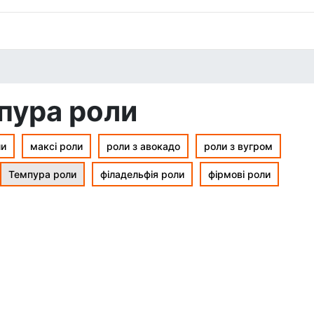
пура роли
ли
максі роли
роли з авокадо
роли з вугром
Темпура роли
філадельфія роли
фірмові роли