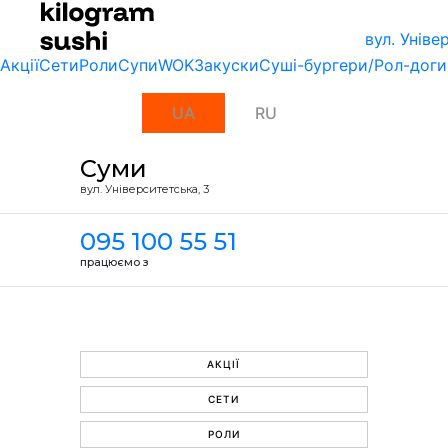
вул. Унiве
Акції
Сети
Роли
Супи
WOK
Закуски
Суші-бургери/Рол-доги
UA
RU
Суми
вул. Унiверситетська, 3
095 100 55 51
працюємо з
АКЦІЇ
СЕТИ
РОЛИ