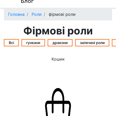
Блог
Головна
Роли
фірмові роли
Фірмові роли
Всі
гункани
дракони
запечені роли
Кошик