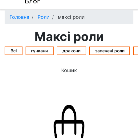
Блог
Головна
Роли
максі роли
Максі роли
Всі
гункани
дракони
запечені роли
Кошик