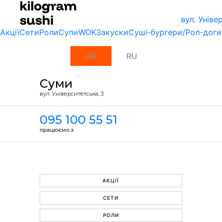
вул. Унiве
Акції
Сети
Роли
Супи
WOK
Закуски
Суші-бургери/Рол-доги
UA
RU
Суми
вул. Унiверситетська, 3
095 100 55 51
працюємо з
АКЦІЇ
СЕТИ
РОЛИ