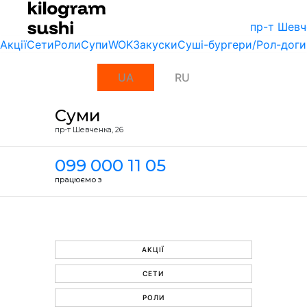
пр-т Шевч
Акції
Сети
Роли
Супи
WOK
Закуски
Суші-бургери/Рол-доги
UA
RU
Суми
пр-т Шевченка, 26
099 000 11 05
працюємо з
АКЦІЇ
СЕТИ
РОЛИ