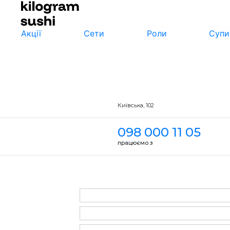
Акції
Сети
Роли
Супи
Київська, 102
098 000 11 05
працюємо з