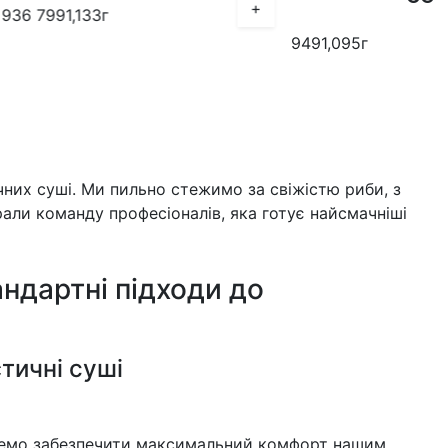
+
+
949
1,095г
них суші. Ми пильно стежимо за свіжістю риби, з
рали команду професіоналів, яка готує найсмачніші
ндартні підходи до
єтичні суші
немо забезпечити максимальний комфорт нашим