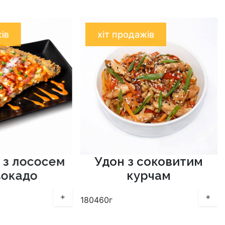
ів
хіт продажів
 з лососем
Удон з соковитим
вокадо
курчам
+
+
180
460г