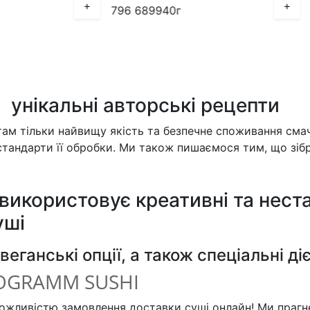
+
796
689
940г
936
799
1,133г
: унікальні авторські рецепти
м тільки найвищу якість та безпечне споживання смач
 стандарти її обробки. Ми також пишаємося тим, що зіб
використовує креативні та неста
уші
веганські опції, а також спеціальні ді
LOGRAMM SUSHI
ожливістю замовлення доставки суші онлайн! Ми праг