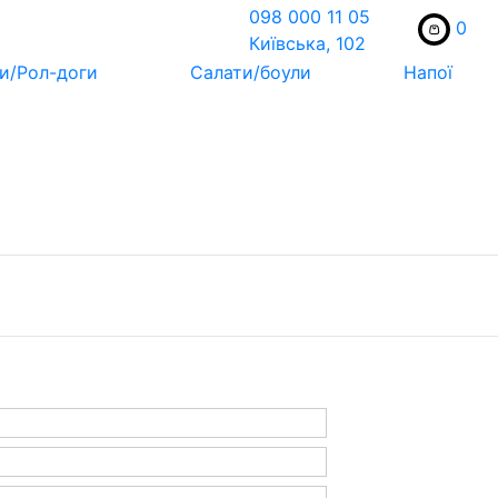
098 000 11 05
0
Київська, 102
и/Рол-доги
Салати/боули
Напої