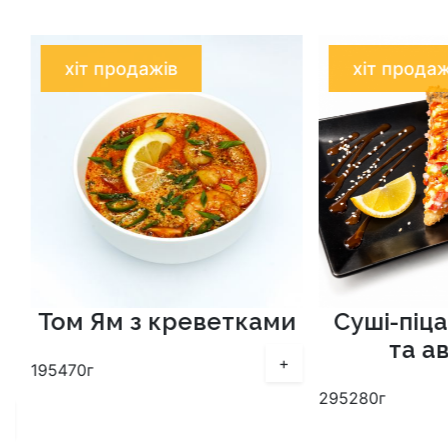
хіт продажів
хіт продаж
Том Ям з креветками
Суші-піца
та а
+
195
470г
295
280г