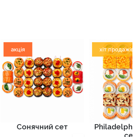
хіт продажів
ний сет
Philadelphia Special
сет