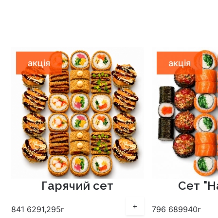
акція
акція
Гарячий сет
Сет "Н
+
841
629
1,295г
796
689
940г