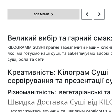
+
841
629
1,295г
+
1г
ВСЕ МЕНЮ
Великий вибір та гарний смак
KILOGRAMM SUSHI прагне забезпечити нашим клієнта
якої ми готуємо наші суші, та забезпечуємо високі
суші, роли та сети.
Креативність: Кілограм Суші 
сервірування та презентації с
Різноманітність: вегетаріанські та 
Швидка Доставка Суші від KI
Насолоджуйтесь зручним та швидким сервісом з м