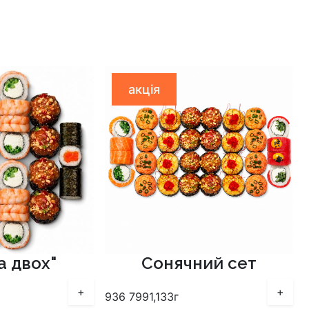
акція
а двох"
Сонячний сет
+
+
936
799
1,133г