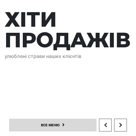
ХІТИ
дажів
хіт продажів
ПРОДАЖІВ
улюблені страви наших клієнтів
л Нефріт
Суші-піца з
королівськими
+
креветками
ВСЕ МЕНЮ
+
255
280г