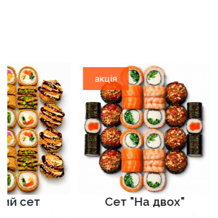
акція
акція
Сет "На двох"
Соняч