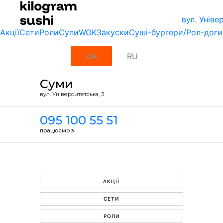
вул. Унiве
Акції
Сети
Роли
Супи
WOK
Закуски
Суші-бургери/Рол-доги
UA
RU
Суми
вул. Унiверситетська, 3
095 100 55 51
працюємо з
АКЦІЇ
СЕТИ
РОЛИ