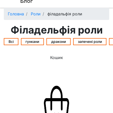
Блог
Головна
Роли
філадельфія роли
Філадельфія роли
Всі
гункани
дракони
запечені роли
Кошик