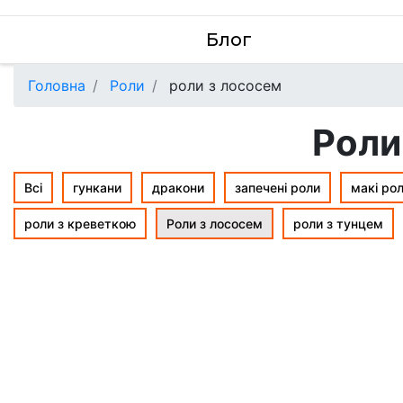
Блог
Головна
Роли
роли з лососем
Роли
Всі
гункани
дракони
запечені роли
макі ро
роли з креветкою
Роли з лососем
роли з тунцем