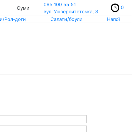
095 100 55 51
0
Суми
вул. Унiверситетська, 3
и/Рол-доги
Салати/боули
Напої