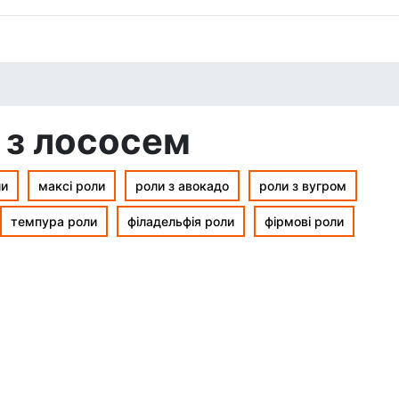
 з лососем
ли
максі роли
роли з авокадо
роли з вугром
темпура роли
філадельфія роли
фірмові роли