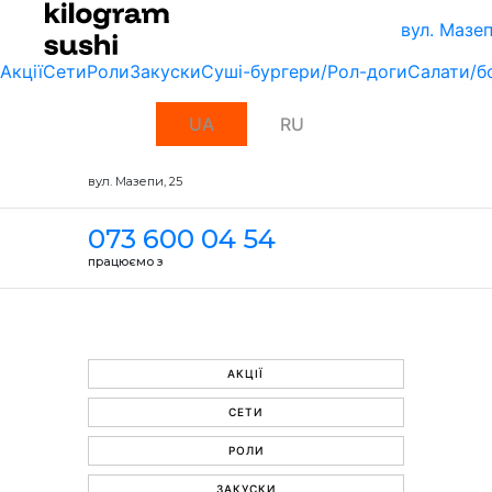
вул. Мазеп
Акції
Сети
Роли
Закуски
Суші-бургери/Рол-доги
Салати/б
UA
RU
вул. Мазепи, 25
073 600 04 54
працюємо з
АКЦІЇ
СЕТИ
РОЛИ
ЗАКУСКИ