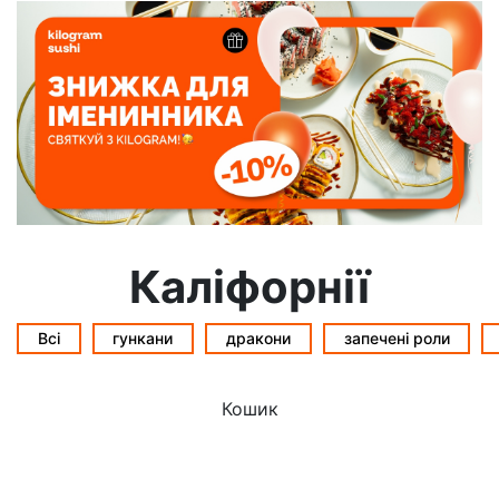
Каліфорнії
Всі
гункани
дракони
запечені роли
Кошик