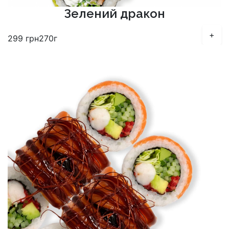
Зелений дракон
+
299
грн
270г