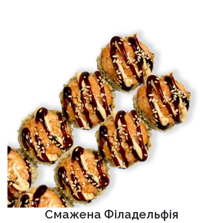
Смажена Філадельфія