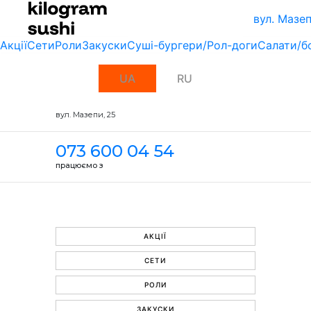
вул. Мазеп
Акції
Сети
Роли
Закуски
Суші-бургери/Рол-доги
Салати/б
UA
RU
вул. Мазепи, 25
073 600 04 54
працюємо з
АКЦІЇ
СЕТИ
РОЛИ
ЗАКУСКИ