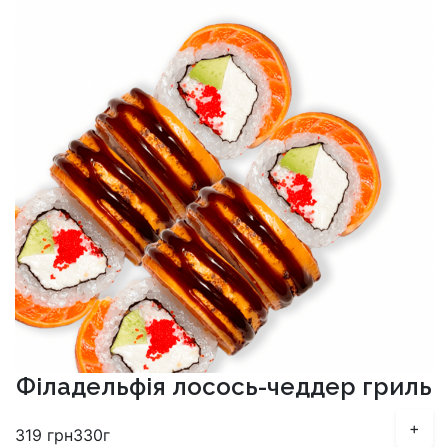
Філадельфія лосось-чеддер гриль
+
319
грн
330г