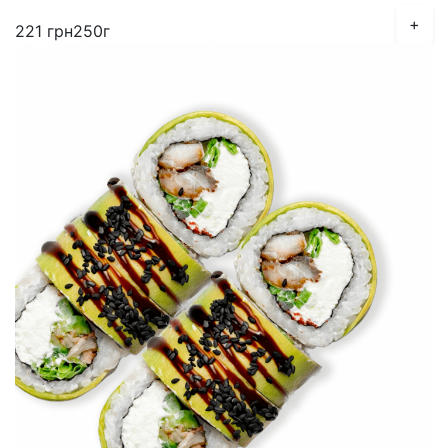
+
221
грн
250г