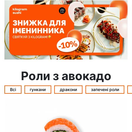
Роли з авокадо
Всі
гункани
дракони
запечені роли