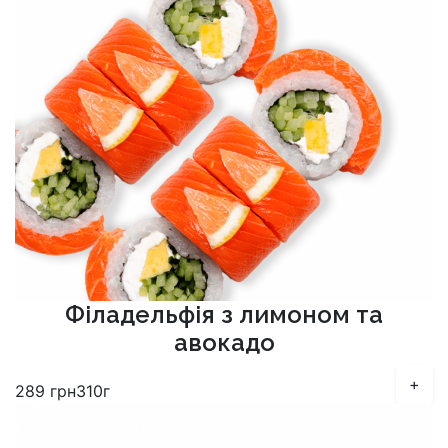
Філадельфія з лимоном та
авокадо
+
289
грн
310г