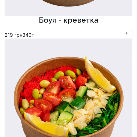
Боул - креветка
+
219
грн
340г