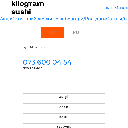
вул. Мазеп
Акції
Сети
Роли
Закуски
Суші-бургери/Рол-доги
Салати/б
UA
RU
вул. Мазепи, 25
073 600 04 54
працюємо з
АКЦІЇ
СЕТИ
РОЛИ
ЗАКУСКИ