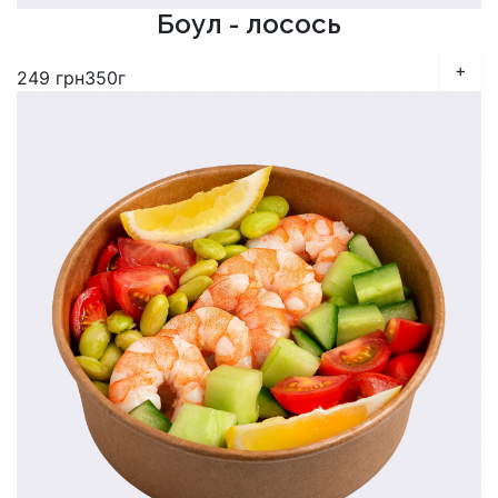
Боул - лосось
+
249
грн
350г