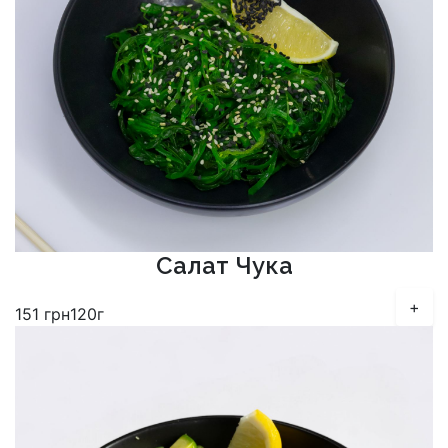
Салат Чука
+
151
грн
120г