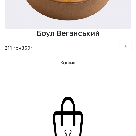
Боул Веганський
+
211
грн
360г
Кошик