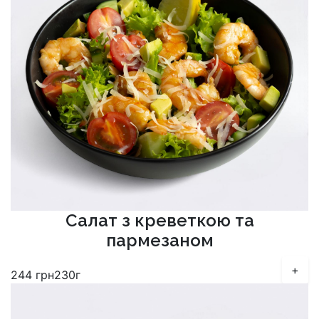
Салат з креветкою та
пармезаном
+
244
грн
230г