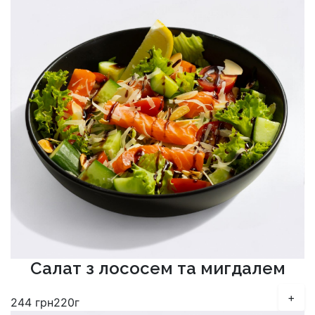
Cалат з лососем та мигдалем
+
244
грн
220г