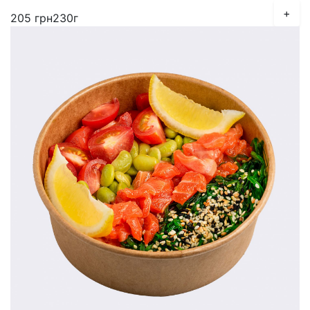
+
205
грн
230г