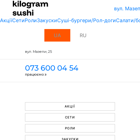
вул. Мазеп
Акції
Сети
Роли
Закуски
Суші-бургери/Рол-доги
Салати/б
UA
RU
вул. Мазепи, 25
073 600 04 54
працюємо з
АКЦІЇ
СЕТИ
РОЛИ
ЗАКУСКИ