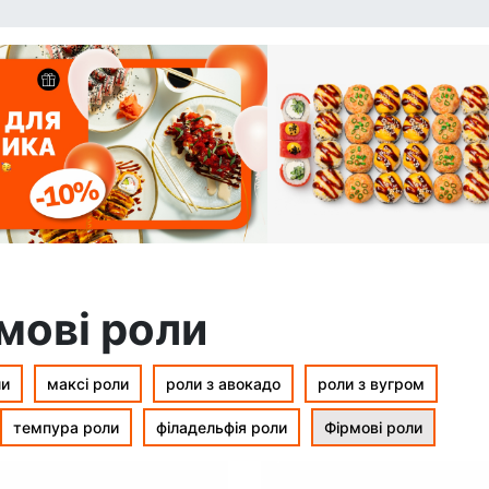
мові роли
ли
максі роли
роли з авокадо
роли з вугром
темпура роли
філадельфія роли
Фірмові роли