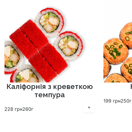
Каліфорнія з креветкою
темпура
199
грн
250г
+
228
грн
260г