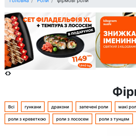
Головна
Роли
фірмові роли
Фір
Всі
гункани
дракони
запечені роли
макі ро
роли з креветкою
роли з лососем
роли з тунцем