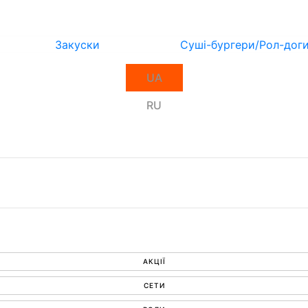
Закуски
Суші-бургери/Рол-дог
UA
RU
АКЦІЇ
СЕТИ