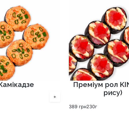
Камікадзе
Преміум рол KI
рису)
+
389
грн
230г