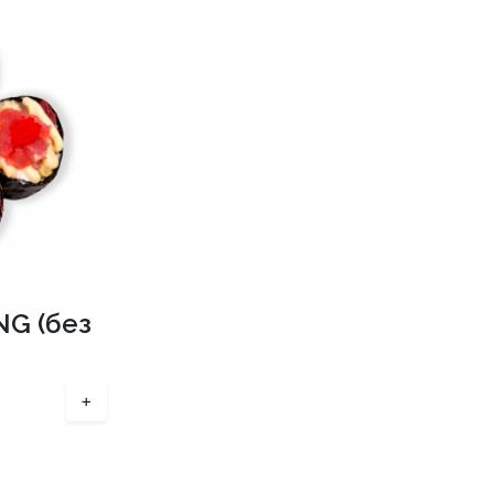
NG (без
+