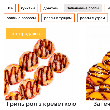
Все
гунканы
драконы
Запеченные роллы
м
роллы с лососем
роллы с тунцом
роллы с угрем
хіт продажів
Гриль рол з креветкою
Запе