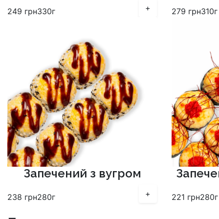
+
249
грн
330г
279
грн
310г
Запечений з вугром
Запече
+
238
грн
280г
221
грн
280г