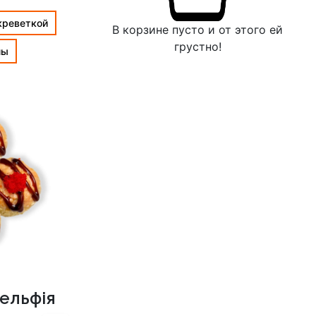
креветкой
В корзине пусто и от этого ей
грустно!
лы
ельфія