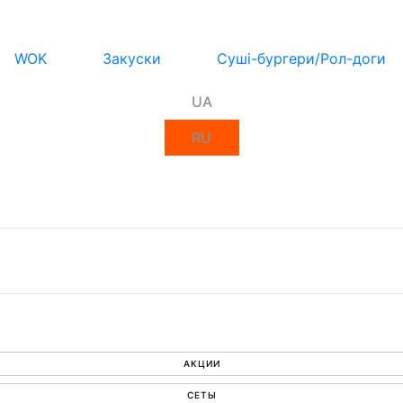
WOK
Закуски
Суші-бургери/Рол-доги
UA
RU
АКЦИИ
СЕТЫ