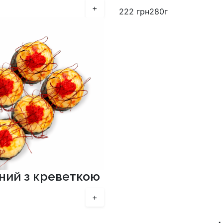
+
222
грн
280г
ний з креветкою
+