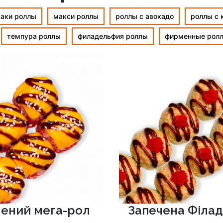
аки роллы
макси роллы
роллы с авокадо
роллы с 
темпура роллы
филадельфия роллы
фирменные рол
чений мега-рол
Запечена Філад