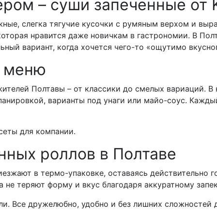
тером – суши запеченные о
ежные, слегка тягучие кусочки с румяным верхом и вы
которая нравится даже новичкам в гастрономии. В Пол
ьный вариант, когда хочется чего-то «ощутимо вкусног
в меню
елей Полтавы – от классики до смелых вариаций. В н
анировкой, варианты под унаги или майо-соус. Кажды
 сеты для компании.
енных роллов в Полтаве
риезжают в термо-упаковке, оставаясь действительно 
да не теряют форму и вкус благодаря аккуратному зап
. Все дружелюбно, удобно и без лишних сложностей дл