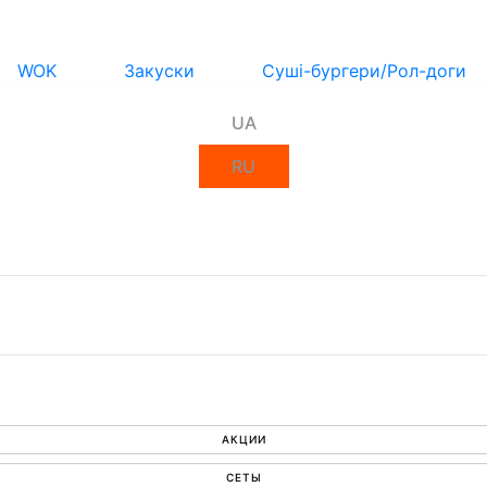
WOK
Закуски
Суші-бургери/Рол-доги
UA
RU
АКЦИИ
СЕТЫ