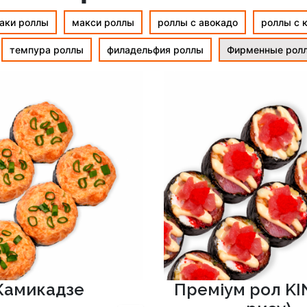
аки роллы
макси роллы
роллы с авокадо
роллы с 
темпура роллы
филадельфия роллы
Фирменные рол
Камикадзе
Преміум рол KI