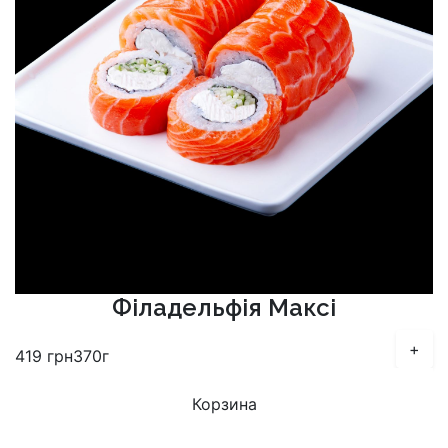
Філадельфія Максі
+
419
грн
370г
Корзина