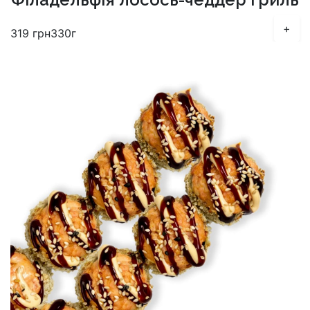
+
319
грн
330г