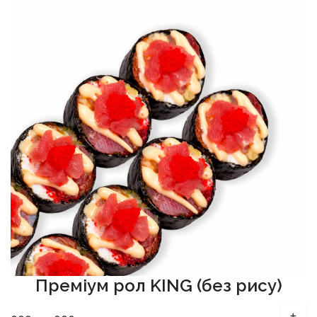
Преміум рол KING (без рису)
+