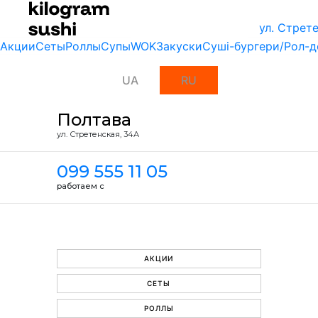
ул. Стрет
Акции
Сеты
Роллы
Супы
WOK
Закуски
Суші-бургери/Рол-д
UA
RU
Полтава
ул. Стретенская, 34А
099 555 11 05
работаем с
АКЦИИ
СЕТЫ
РОЛЛЫ