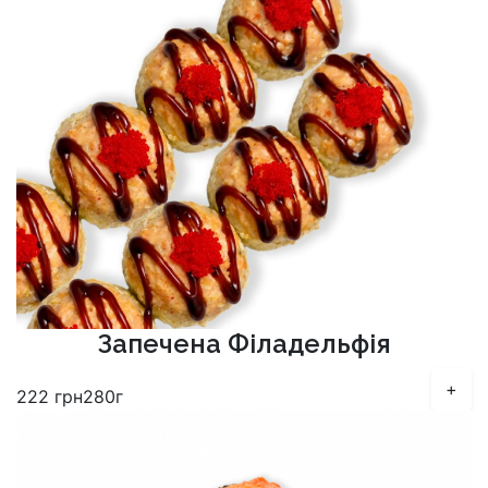
Запечена Філадельфія
+
222
грн
280г