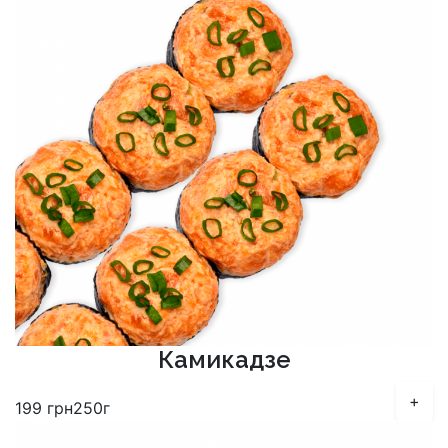
Камикадзе
+
199
грн
250г