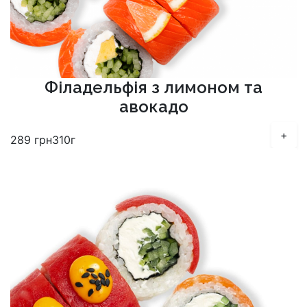
Філадельфія з лимоном та
авокадо
+
289
грн
310г