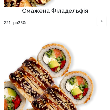
Смажена Філадельфія
+
221
грн
250г