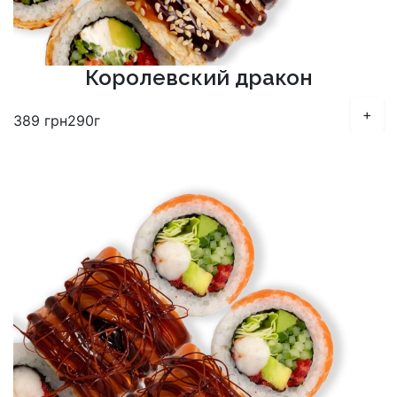
Королевский дракон
+
389
грн
290г