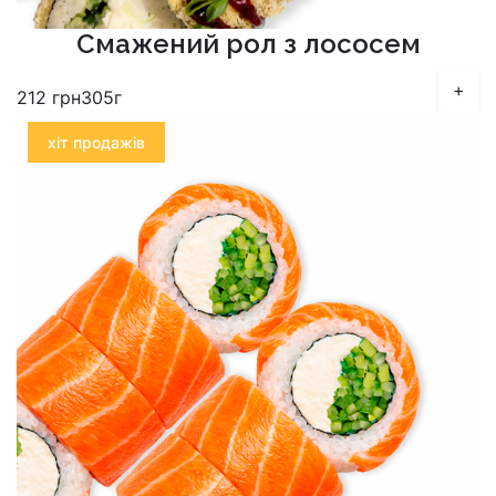
Смажений рол з лососем
+
212
грн
305г
хіт продажів