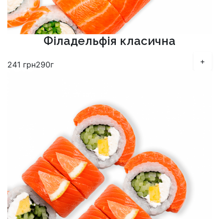
Філадельфія класична
+
241
грн
290г