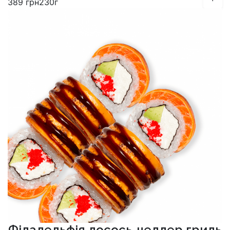
389
грн
230г
Філадельфія лосось-чеддер гриль