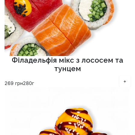
Філадельфія мікс з лососем та
тунцем
+
269
грн
280г