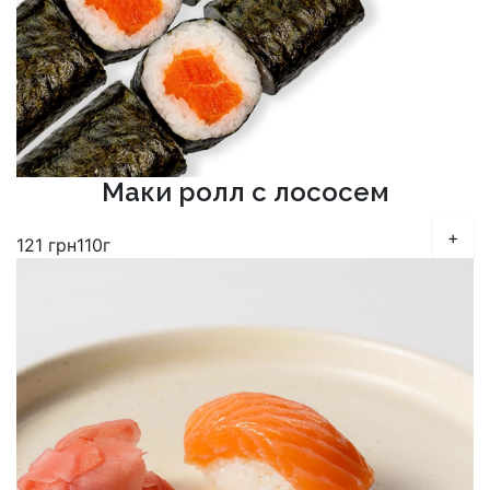
Маки ролл с лососем
+
121
грн
110г