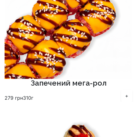
Запечений мега-рол
+
279
грн
310г