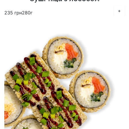
+
235
грн
280г