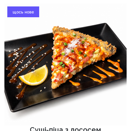
щось нове
Суші-піца з лососем