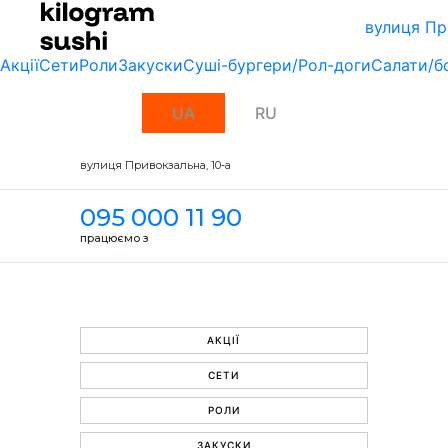
вулиця Пр
Акції
Сети
Роли
Закуски
Суші-бургери/Рол-доги
Салати/б
UA
RU
вулиця Привокзальна, 10-a
095 000 11 90
працюємо з
АКЦІЇ
СЕТИ
РОЛИ
ЗАКУСКИ