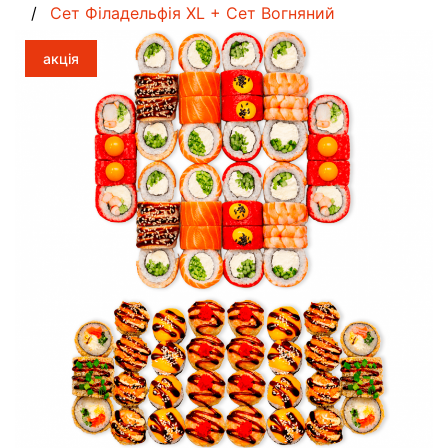
Сет Філадельфія XL + Сет Вогняний
акція