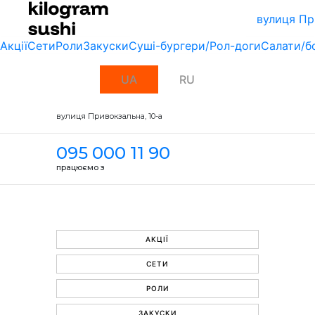
вулиця Пр
Акції
Сети
Роли
Закуски
Суші-бургери/Рол-доги
Салати/б
UA
RU
вулиця Привокзальна, 10-a
095 000 11 90
працюємо з
АКЦІЇ
СЕТИ
РОЛИ
ЗАКУСКИ