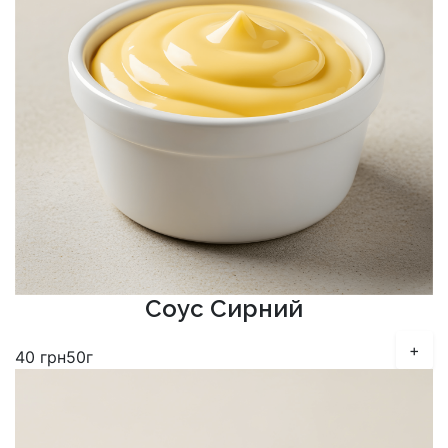
Соус Сирний
+
40
грн
50г