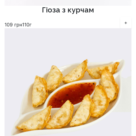
Гіоза з курчам
+
109
грн
110г