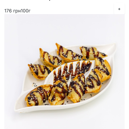
+
176
грн
100г