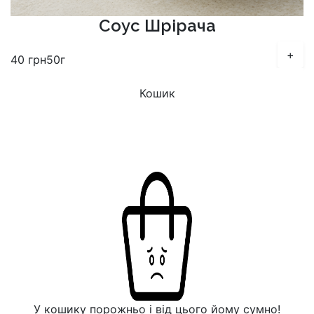
Соус Шрірача
+
40
грн
50г
Кошик
У кошику порожньо і від цього йому сумно!