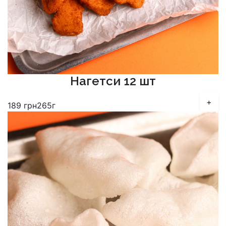
Нагетси 12 шт
+
189
грн
265г