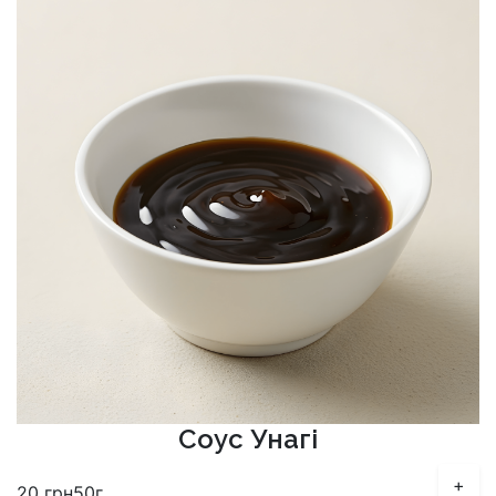
Соус Унагі
+
20
грн
50г