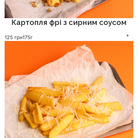
Картопля фрі з сирним соусом
+
125
грн
175г