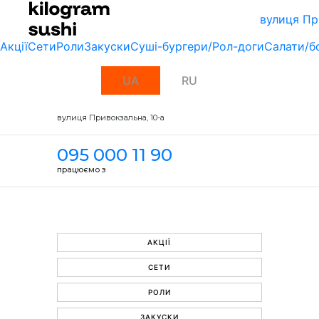
вулиця Пр
Акції
Сети
Роли
Закуски
Суші-бургери/Рол-доги
Салати/б
UA
RU
вулиця Привокзальна, 10-a
095 000 11 90
працюємо з
АКЦІЇ
СЕТИ
РОЛИ
ЗАКУСКИ