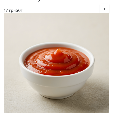
+
17
грн
50г