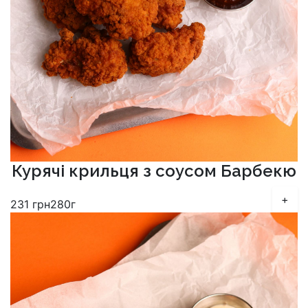
Курячі крильця з соусом Барбекю
+
231
грн
280г