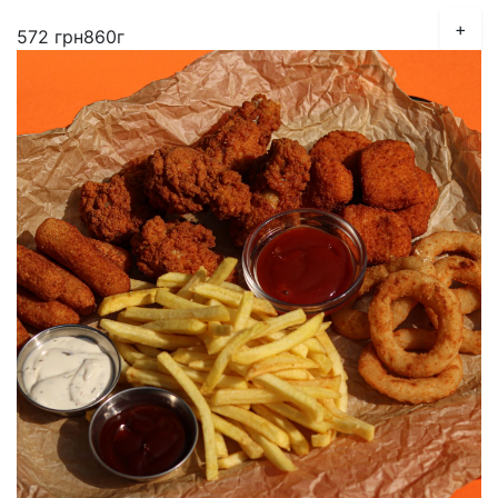
+
572
грн
860г