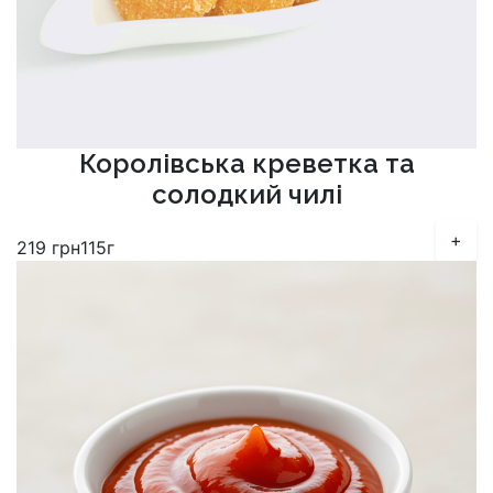
Королівська креветка та
солодкий чилі
+
219
грн
115г