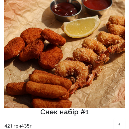
Снек набір #1
+
421
грн
435г