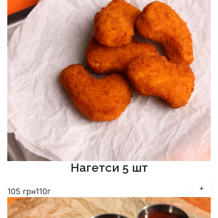
Нагетси 5 шт
+
105
грн
110г