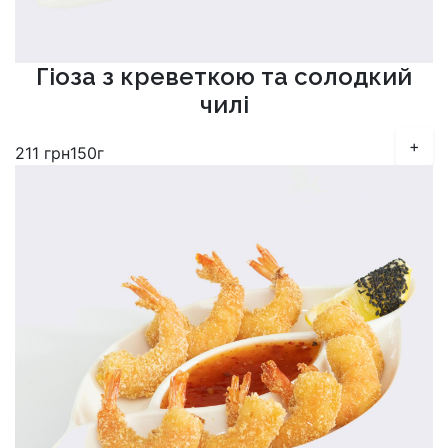
Гіоза з креветкою та солодкий
чилі
+
211
грн
150г