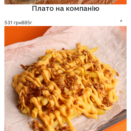
Плато на компанію
+
531
грн
885г