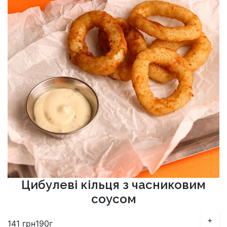
Цибулеві кільця з часниковим
соусом
+
141
грн
190г