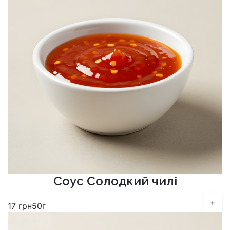
Соус Солодкий чилі
+
17
грн
50г