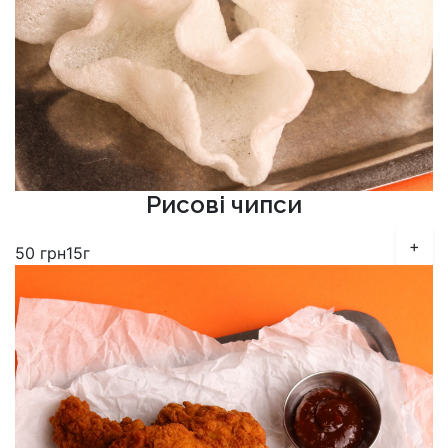
Рисові чипси
+
50
грн
15г