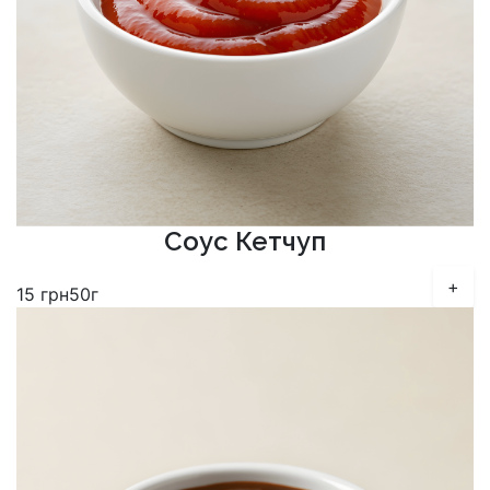
Соус Кетчуп
+
15
грн
50г