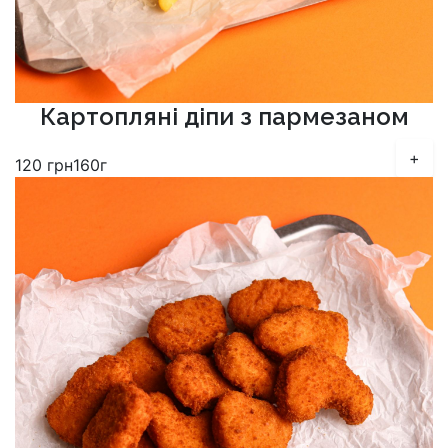
Картопляні діпи з пармезаном
+
120
грн
160г