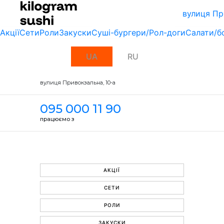
вулиця Пр
Акції
Сети
Роли
Закуски
Суші-бургери/Рол-доги
Салати/б
UA
RU
вулиця Привокзальна, 10-a
095 000 11 90
працюємо з
АКЦІЇ
СЕТИ
РОЛИ
ЗАКУСКИ