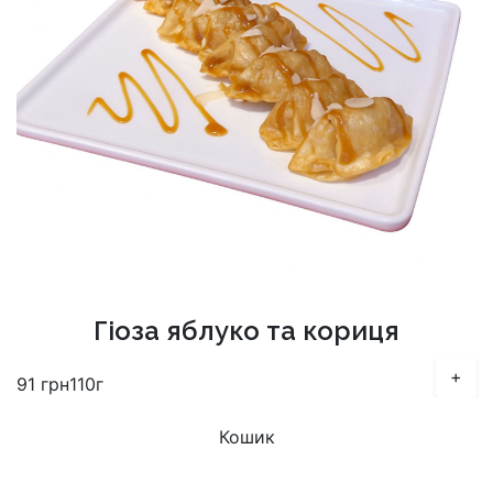
Гіоза яблуко та кориця
+
91
грн
110г
Кошик