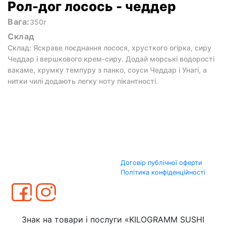
Рол-дог лосось - чеддер
Вага:
350г
Склад
Склад: Яскраве поєднання лосося, хрусткого огірка, сиру
Чеддар і вершкового крем-сиру. Додай морські водорості
вакаме, хрумку темпуру з панко, соуси Чеддар і Унагі, а
нитки чилі додають легку ноту пікантності.
Договір публічної оферти
Політика конфіденційності
Знак на товари і послуги «KILOGRAMM SUSHI