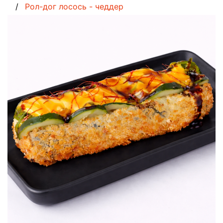
Рол-дог лосось - чеддер