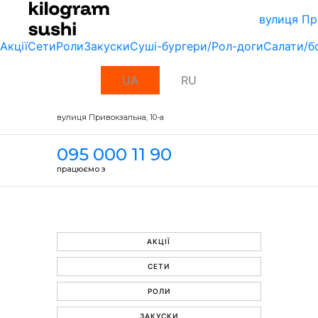
вулиця Пр
Акції
Сети
Роли
Закуски
Суші-бургери/Рол-доги
Салати/б
UA
RU
вулиця Привокзальна, 10-a
095 000 11 90
працюємо з
АКЦІЇ
СЕТИ
РОЛИ
ЗАКУСКИ