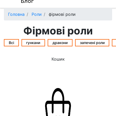
Блог
Головна
Роли
фірмові роли
Фірмові роли
Всі
гункани
дракони
запечені роли
Кошик