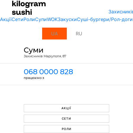
Захисникі
Акції
Сети
Роли
Супи
WOK
Закуски
Суші-бургери/Рол-доги
UA
RU
Суми
Захисників Маріуполя, 87
068 0000 828
працюємо з
АКЦІЇ
СЕТИ
РОЛИ