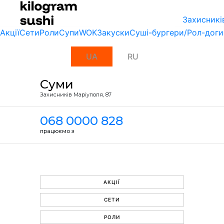
Захисникі
Акції
Сети
Роли
Супи
WOK
Закуски
Суші-бургери/Рол-доги
UA
RU
Суми
Захисників Маріуполя, 87
068 0000 828
працюємо з
АКЦІЇ
СЕТИ
РОЛИ