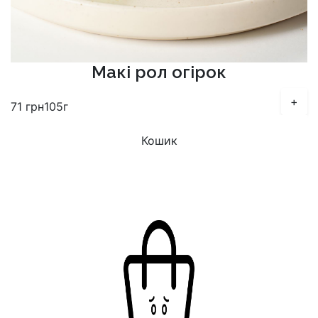
Макі рол огірок
+
71
грн
105г
Кошик