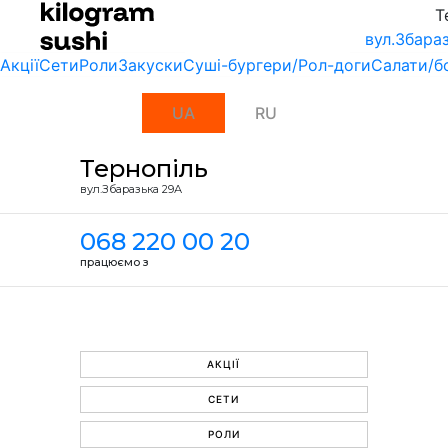
Т
вул.Збара
Акції
Сети
Роли
Закуски
Суші-бургери/Рол-доги
Салати/б
UA
RU
Тернопіль
вул.Збаразька 29А
068 220 00 20
працюємо з
АКЦІЇ
СЕТИ
РОЛИ