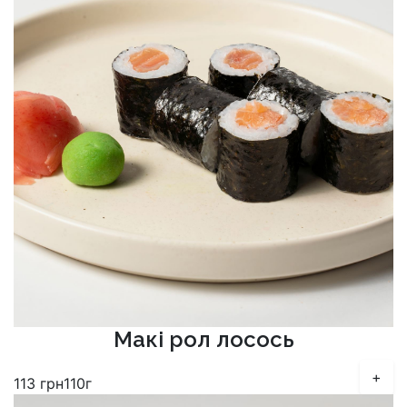
Макі рол лосось
+
113
грн
110г