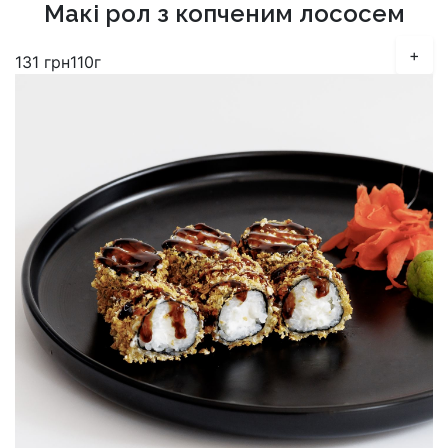
Макі рол з копченим лососем
+
131
грн
110г