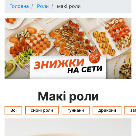
Головна
Роли
макі роли
Макі роли
Всі
cирні роли
гункани
дракони
за