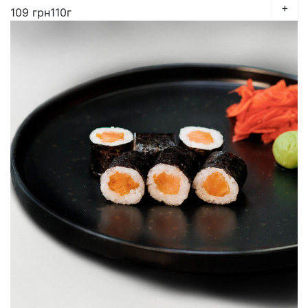
+
109
грн
110г