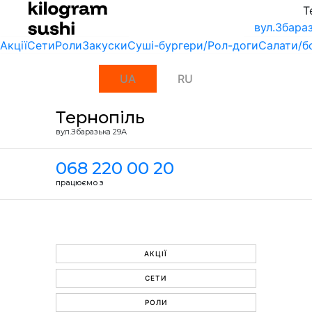
Т
вул.Збара
Акції
Сети
Роли
Закуски
Суші-бургери/Рол-доги
Салати/б
UA
RU
Тернопіль
вул.Збаразька 29А
068 220 00 20
працюємо з
АКЦІЇ
СЕТИ
РОЛИ