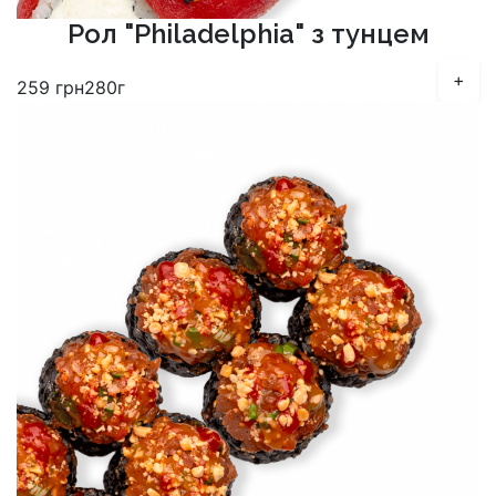
Рол "Philadelphia" з тунцем
+
259
грн
280г