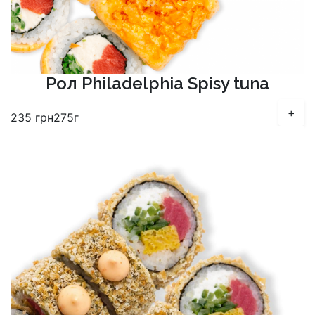
Рол Philadelphia Spisy tuna
+
235
грн
275г