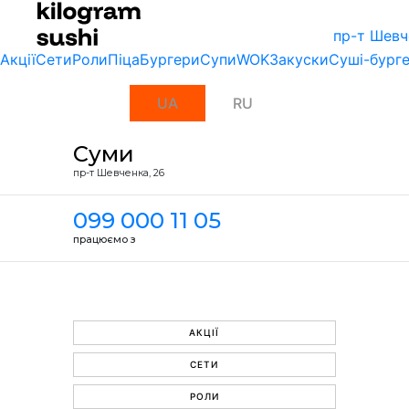
пр-т Шевч
Акції
Сети
Роли
Піца
Бургери
Супи
WOK
Закуски
Суші-бург
UA
RU
Суми
пр-т Шевченка, 26
099 000 11 05
працюємо з
АКЦІЇ
СЕТИ
РОЛИ