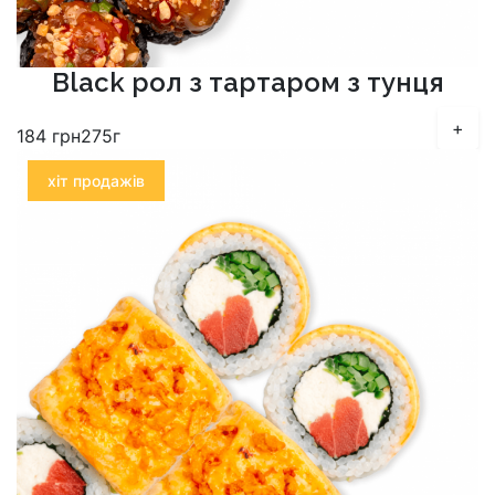
Black рол з тартаром з тунця
+
184
грн
275г
хіт продажів