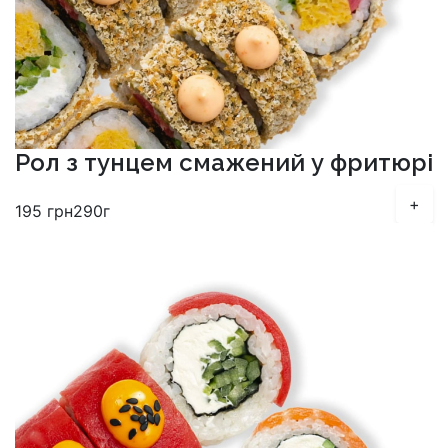
Рол з тунцем смажений у фритюрі
+
195
грн
290г