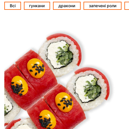
Всі
гункани
дракони
запечені роли