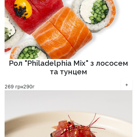
Рол "Philadelphia Mix" з лососем
та тунцем
+
269
грн
290г