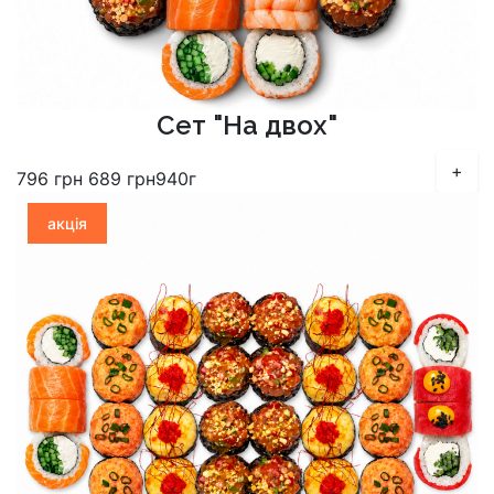
Сет "На двох"
+
796
грн
689
грн
940г
акція