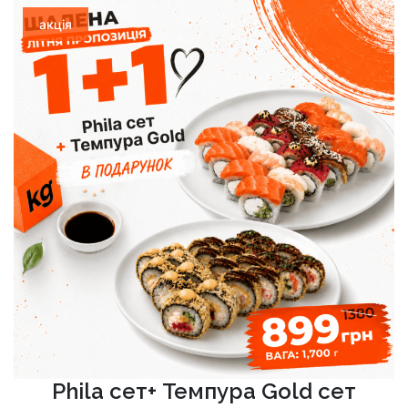
акція
Phila сет+ Темпура Gold сет