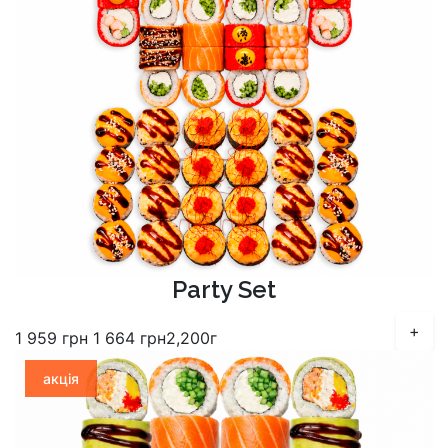
Party Set
+
1 959
грн
1 664
грн
2,200г
акція