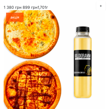
+
1 380
грн
899
грн
1,701г
акція