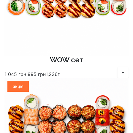
WOW сет
+
1 045
грн
995
грн
1,236г
акція