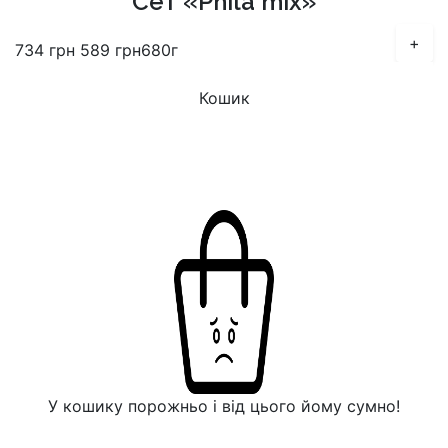
Сет «Phila mix»
+
734
грн
589
грн
680г
Кошик
У кошику порожньо і від цього йому сумно!