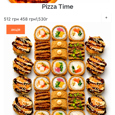
Pizza Time
+
512
грн
458
грн
1,530г
акція