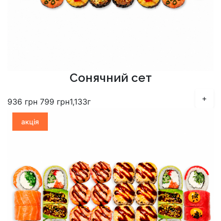
Сонячний сет
+
936
грн
799
грн
1,133г
акція