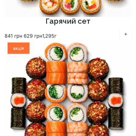
Гарячий сет
+
841
грн
629
грн
1,295г
акція