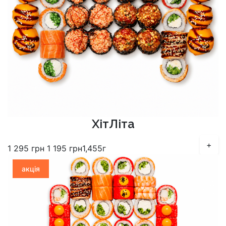
ХітЛіта
+
1 295
грн
1 195
грн
1,455г
акція