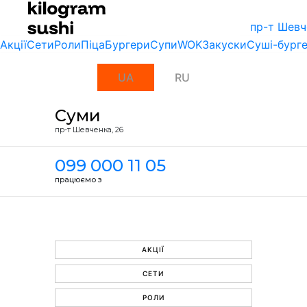
пр-т Шевч
Акції
Сети
Роли
Піца
Бургери
Супи
WOK
Закуски
Суші-бург
UA
RU
Суми
пр-т Шевченка, 26
099 000 11 05
працюємо з
АКЦІЇ
СЕТИ
РОЛИ