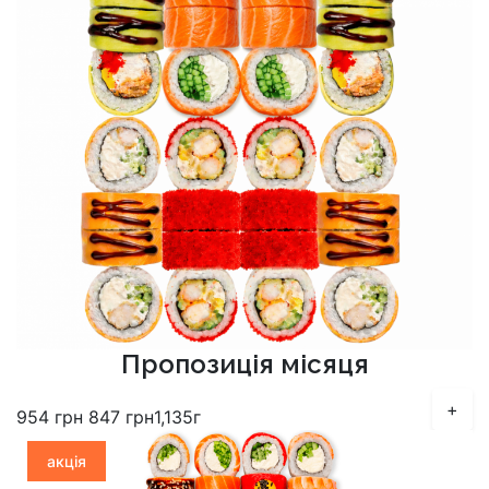
Пропозиція місяця
+
954
грн
847
грн
1,135г
акція