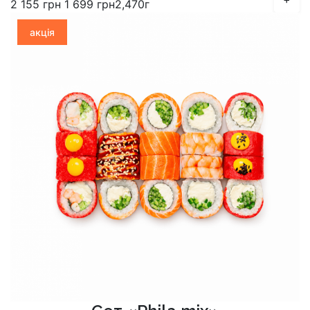
2 155
грн
1 699
грн
2,470г
акція