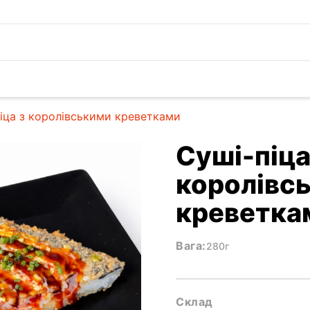
іца з королівськими креветками
Суші-піца
королівс
креветка
Вага:
280г
Склад