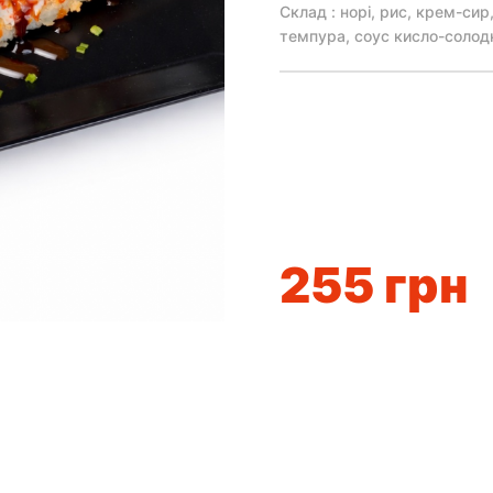
Склад : норі, рис, крем-сир,
темпура, соус кисло-солодк
255
грн