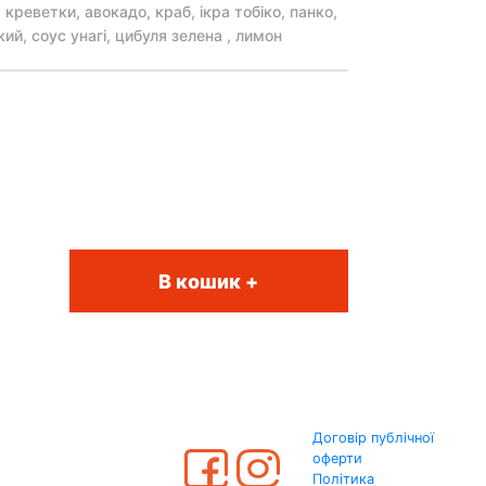
 креветки, авокадо, краб, ікра тобіко, панко,
ий, соус унагі, цибуля зелена , лимон
В кошик +
Договір публічної
оферти
Політика