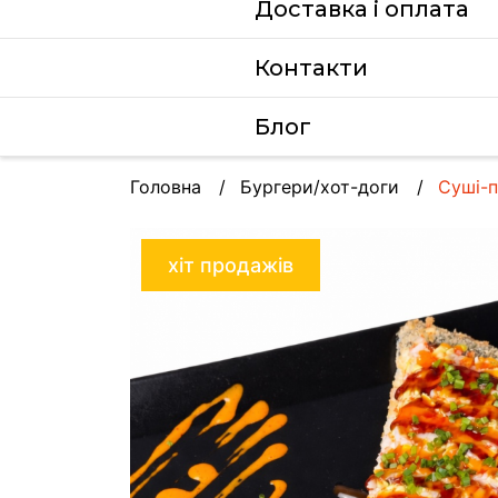
Доставка i оплата
Контакти
Блог
Головна
Бургери/хот-доги
Суші-п
хіт продажів