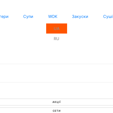
гери
Супи
WOK
Закуски
Суші
UA
RU
АКЦІЇ
СЕТИ