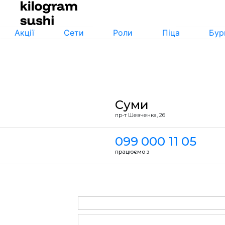
Акції
Сети
Роли
Піца
Бур
Суми
пр-т Шевченка, 26
099 000 11 05
працюємо з