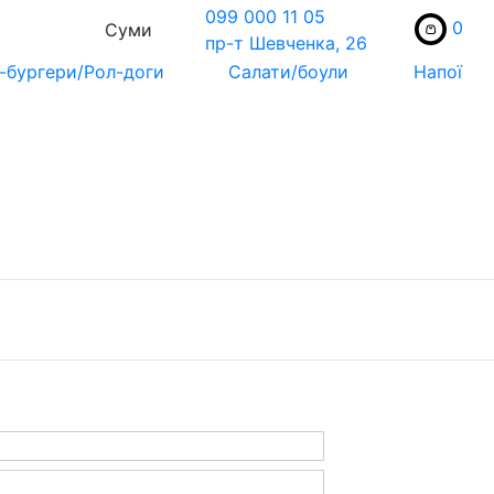
099 000 11 05
0
Суми
пр-т Шевченка, 26
-бургери/Рол-доги
Салати/боули
Напої