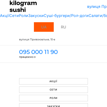
вулиця Пр
Акції
Сети
Роли
Закуски
Суші-бургери/Рол-доги
Салати/б
UA
RU
вулиця Привокзальна, 10-a
095 000 11 90
працюємо з
АКЦІЇ
СЕТИ
РОЛИ
ЗАКУСКИ