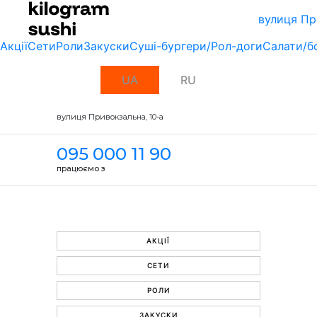
вулиця Пр
Акції
Сети
Роли
Закуски
Суші-бургери/Рол-доги
Салати/б
UA
RU
вулиця Привокзальна, 10-a
095 000 11 90
працюємо з
АКЦІЇ
СЕТИ
РОЛИ
ЗАКУСКИ