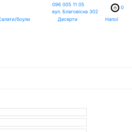
096 005 11 05
0
вул. Благовісна 302
Салати/боули
Десерти
Напої