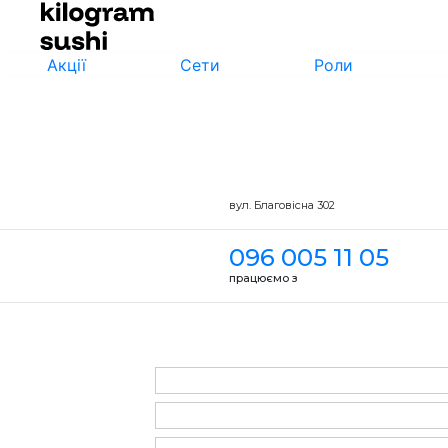
Акції
Сети
Роли
вул. Благовісна 302
096 005 11 05
працюємо з