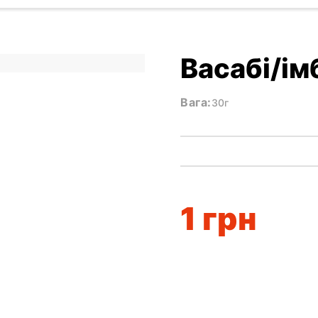
Васабі/ім
Вага:
30г
1
грн