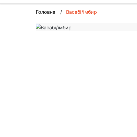
Головна
Васабі/імбир