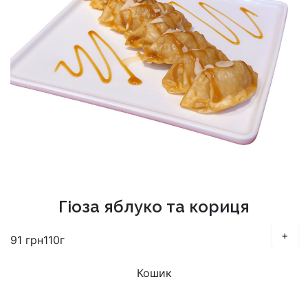
Гіоза яблуко та кориця
+
91
грн
110г
Кошик