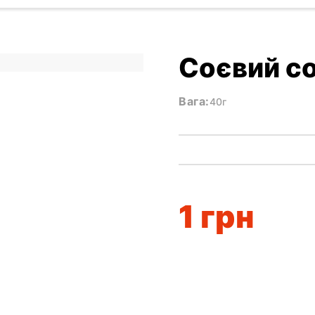
Соєвий с
Вага:
40г
1
грн