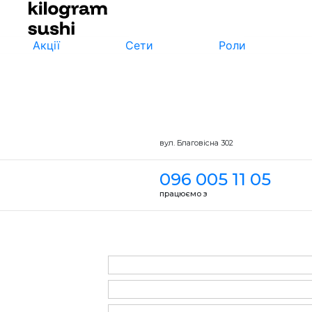
Акції
Сети
Роли
вул. Благовісна 302
096 005 11 05
працюємо з