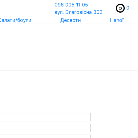
096 005 11 05
0
вул. Благовісна 302
Салати/боули
Десерти
Напої