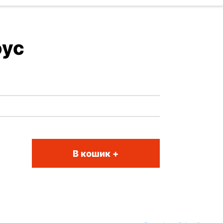
оус
В кошик +