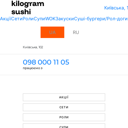
Київська, 
Акції
Сети
Роли
Супи
WOK
Закуски
Суші-бургери/Рол-доги
UA
RU
Київська, 102
098 000 11 05
працюємо з
АКЦІЇ
СЕТИ
РОЛИ
СУПИ