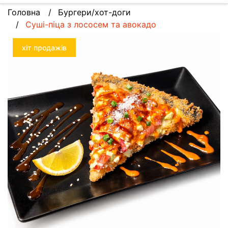
Головна
Бургери/хот-доги
Суші-піца з лососем та авокадо
хіт продажів