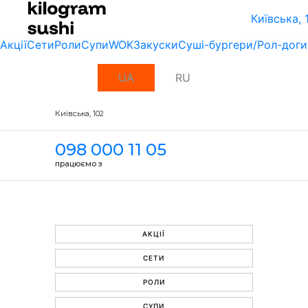
Київська, 
Акції
Сети
Роли
Супи
WOK
Закуски
Суші-бургери/Рол-доги
UA
RU
Київська, 102
098 000 11 05
працюємо з
АКЦІЇ
СЕТИ
РОЛИ
СУПИ