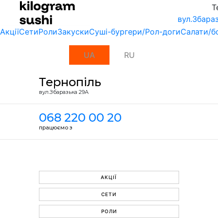
Т
вул.Збара
Акції
Сети
Роли
Закуски
Суші-бургери/Рол-доги
Салати/б
UA
RU
Тернопіль
вул.Збаразька 29А
068 220 00 20
працюємо з
АКЦІЇ
СЕТИ
РОЛИ